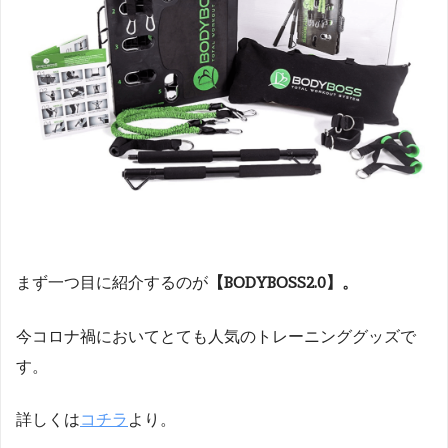
まず一つ目に紹介するのが
【BODYBOSS2.0】。
今コロナ禍においてとても人気のトレーニンググッズで
す。
詳しくは
コチラ
より。