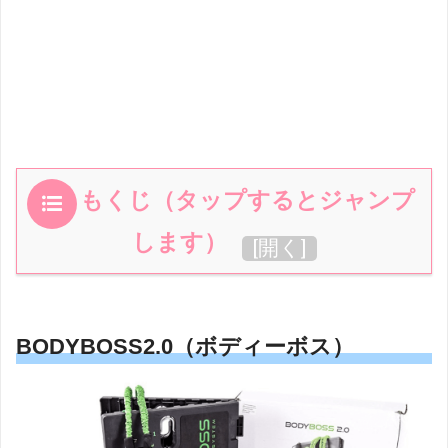
もくじ（タップするとジャンプ
します）
[
開く
]
BODYBOSS2.0（ボディーボス）