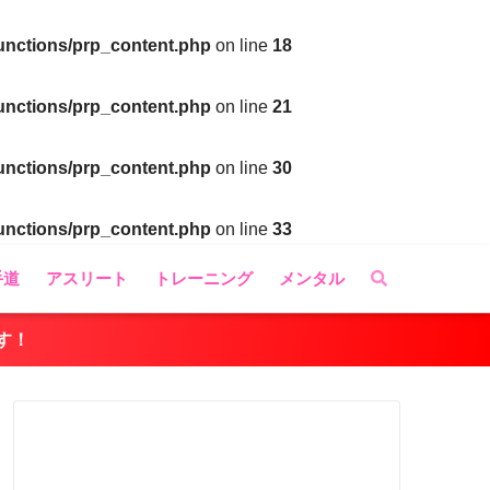
functions/prp_content.php
on line
18
functions/prp_content.php
on line
21
functions/prp_content.php
on line
30
functions/prp_content.php
on line
33
手道
アスリート
トレーニング
メンタル
す！