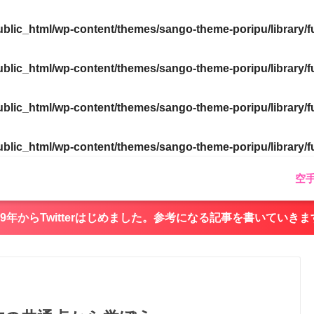
ublic_html/wp-content/themes/sango-theme-poripu/library/
ublic_html/wp-content/themes/sango-theme-poripu/library/
ublic_html/wp-content/themes/sango-theme-poripu/library/
ublic_html/wp-content/themes/sango-theme-poripu/library/
空
019年からTwitterはじめました。参考になる記事を書いていきま