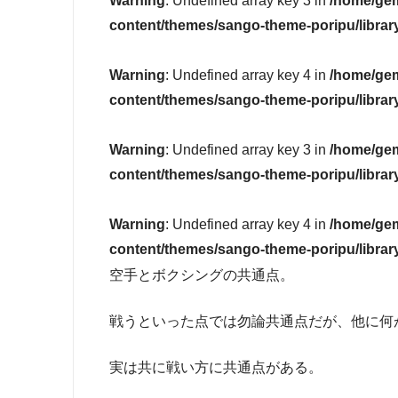
Warning
: Undefined array key 3 in
/home/gem
content/themes/sango-theme-poripu/librar
Warning
: Undefined array key 4 in
/home/gem
content/themes/sango-theme-poripu/librar
Warning
: Undefined array key 3 in
/home/gem
content/themes/sango-theme-poripu/librar
Warning
: Undefined array key 4 in
/home/gem
content/themes/sango-theme-poripu/librar
空手とボクシングの共通点。
戦うといった点では勿論共通点だが、他に何
実は共に戦い方に共通点がある。