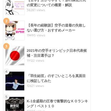
【空手】分かりやすく！形の採点方式
の変更についての概要・解説
38281 views
2
【長年の経験談】空手の道着の失敗し
ない選び方・おすすめメーカー
19495 views
3
2021年の空手オリンピック日本代表候
補・注目選手は？
19122 views
4
「羽生結弦」のすごいところを真面目
に検証してみた
12621 views
5
K-1全盛期の圧巻で衝撃的なＫＯランキ
ング！ベスト１０